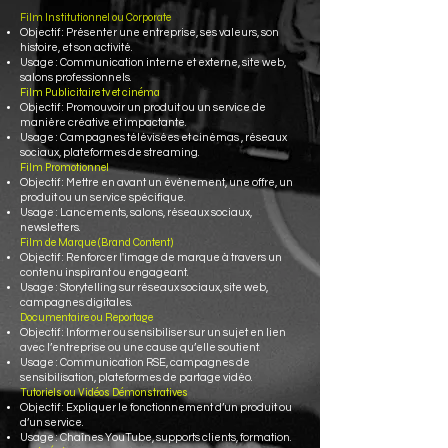
Film Institutionnel ou Corporate
Objectif : Présenter une entreprise, ses valeurs, son
histoire, et son activité.
Usage : Communication interne et externe, site web,
salons professionnels.
Film Publicitaire tv et cinéma
Objectif : Promouvoir un produit ou un service de
manière créative et impactante.
Usage : Campagnes télévisées et cinémas , réseaux
sociaux, plateformes de streaming.
Film Promotionnel
Objectif : Mettre en avant un événement, une offre, un
produit ou un service spécifique.
Usage : Lancements, salons, réseaux sociaux,
newsletters.
Film de Marque (Brand Content)
Objectif : Renforcer l'image de marque à travers un
contenu inspirant ou engageant.
Usage : Storytelling sur réseaux sociaux, site web,
campagnes digitales.
Documentaire ou Reportage
Objectif : Informer ou sensibiliser sur un sujet en lien
avec l’entreprise ou une cause qu’elle soutient.
Usage : Communication RSE, campagnes de
sensibilisation, plateformes de partage vidéo.
Tutoriels ou Vidéos Démonstratives
Objectif : Expliquer le fonctionnement d’un produit ou
d’un service.
Usage : Chaînes YouTube, supports clients, formation.