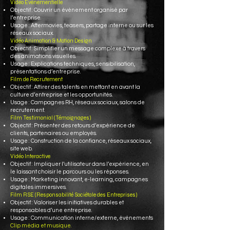
Vidéo Événementielle
Objectif : Couvrir un événement organisé par
l’entreprise.
Usage : Aftermovies, teasers, partage interne ou sur les
réseaux sociaux.
Vidéo Animation & Motion Design
Objectif : Simplifier un message complexe à travers
des animations visuelles.
Usage : Explications techniques, sensibilisation,
présentations d’entreprise.
Film de Recrutement
Objectif : Attirer des talents en mettant en avant la
culture d’entreprise et les opportunités.
Usage : Campagnes RH, réseaux sociaux, salons de
recrutement.
Film Testimonial (Témoignages)
Objectif : Présenter des retours d’expérience de
clients, partenaires ou employés.
Usage : Construction de la confiance, réseaux sociaux,
site web.
Vidéo Interactive
Objectif : Impliquer l’utilisateur dans l’expérience, en
le laissant choisir le parcours ou les réponses.
Usage : Marketing innovant, e-learning, campagnes
digitales immersives.
Film RSE (Responsabilité Sociétale des Entreprises)
Objectif : Valoriser les initiatives durables et
responsables d’une entreprise.
Usage : Communication interne/externe, événements
Clip média et musique.