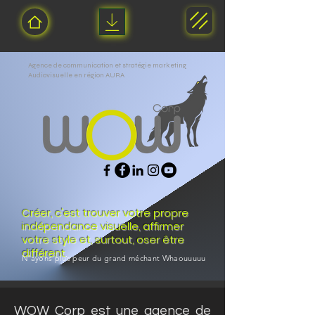
Agence de communication et stratégie marketing
Audiovisuelle en région AURA
Créer, c'est trouver votre propre
indépendance visuelle, affirmer
votre style et, surtout, oser être
différent
.
N'ayons plus peur du grand méchant Whaouuuuu
WOW Corp est une agence de