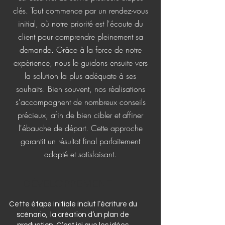
clés. Tout commence par un rendez-vous
initial, où notre priorité est l'écoute du
client pour comprendre pleinement sa
demande. Grâce à la force de notre
expérience, nous le guidons ensuite vers
la solution la plus adéquate à ses
souhaits. Bien souvent, nos réalisations
s'accompagnent de nombreux conseils
précieux, afin de bien cibler et affiner
l'ébauche de départ. Cette approche
garantit un résultat final parfaitement
adapté et satisfaisant.
DÉVELOPPEMENT
Cette étape initiale inclut l’écriture du
scénario, la création d’un plan de